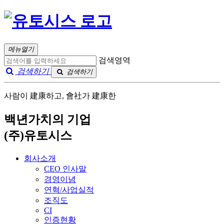
메뉴열기
검색영역
검색하기
검색하기
사람이 建康하고, 會社가 建康한
백년가치의 기업
(주)유토시스
회사소개
CEO 인사말
경영이념
연혁/사업실적
조직도
CI
인증현황