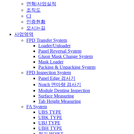
연혁/사업실적
조직도
CI
인증현황
오시는길
사업영역
FPD Transfer System
Loader/Unloader
Panel Reversal System
Gluon Mask Change System
Mask Loader
Packing & Unpacking System
FPD Inspection System
Panel Edge 검사기
Notch 연마량 검사기
Module Denting Inspection
Surface Measuring
Tab Height Measuring
FA System
UBS TYPE
UBK TYPE
UBJ TYPE
UBH TYPE
전기 HOIST